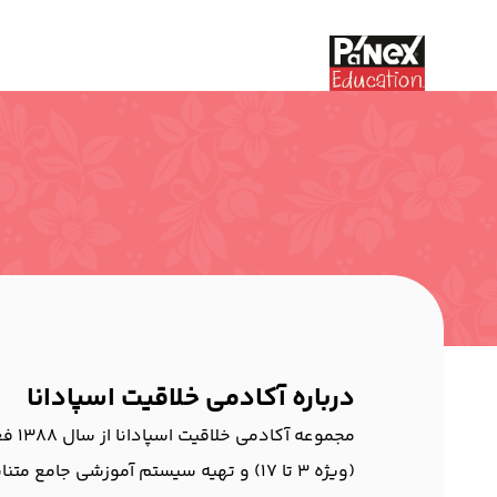
درباره آکادمی خلاقیت اسپادانا
مجموعه آکادمی خلاقیت اسپادانا از سال 1388 فعالیت خود را با هدف آموزش علوم روز دنیا از طریق ارائه بسته های متنوع آموزشی
(ویژه 3 تا 17) و تهیه سیستم آموزشی جامع متناسب با بسته ها آغاز کرد.