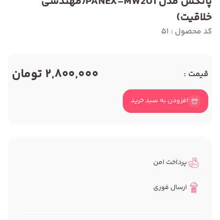
پانکس مدل PANEX-MW201(مهندسی
خلاقیت)
کد محصول : 51
2,800,000 تومان
قیمت :
افزودن به سبد خرید
پرداخت امن
ارسال فوری