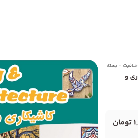
یت - بسته کاشیکاری و معماری2 - درجعبه
ی و
ن