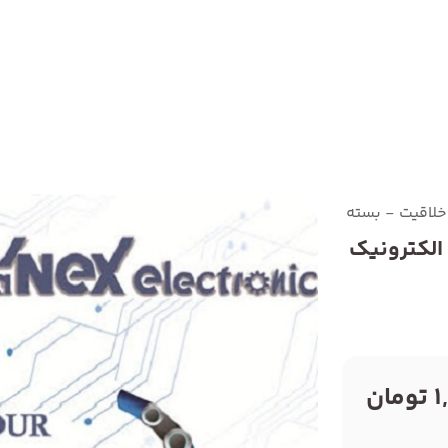
اقیت - بسته خلاقیت الکترونیک 1و2
الکترونیک
ان