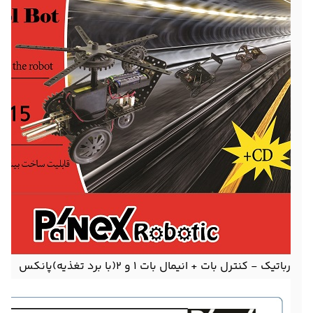
رباتیک - کنترل بات + انیمال بات 1 و 2(با برد تغذیه)پانکس