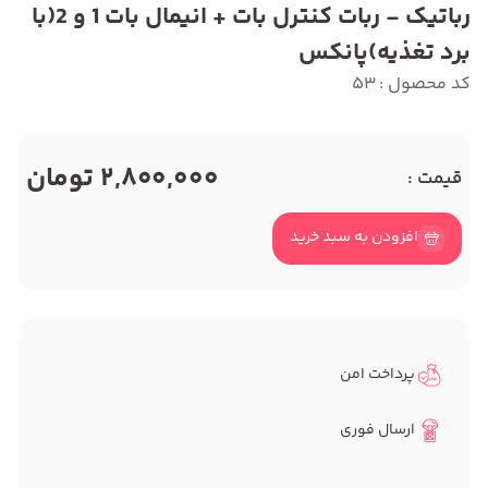
رباتیک - ربات کنترل بات + انیمال بات 1 و 2(با
برد تغذیه)پانکس
کد محصول : 53
2,800,000 تومان
قیمت :
افزودن به سبد خرید
پرداخت امن
ارسال فوری