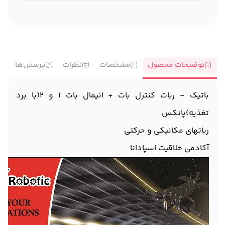
توضیحات محصول
مشخصات
نظرات
پرسش‌ها
باتیک - ربات کنترل بات + انیمال بات 1 و 2(با برد
تغذیه)پانکس
رباتهای مکانیکی و حرکتی
آکادمی خلاقیت اسپادانا