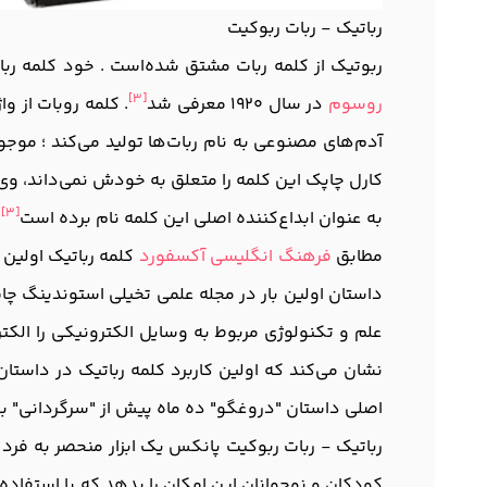
رباتیک - ربات ربوکیت
ربوتیک از کلمه ربات مشتق شده‌است . خود کلمه ربات
[3]
روسوم
در سال 1920 معرفی شد
. کلمه روبات از و
آدم‌های مصنوعی به نام ربات‌ها تولید می‌کند ؛ موجو
کارل چاپک این کلمه را متعلق به خودش نمی‌داند، و
[3]
به عنوان ابداع‌کننده اصلی این کلمه نام برده است
.
مطابق
فرهنگ انگلیسی آکسفورد
کلمه رباتیک اولین 
داستان اولین بار در مجله علمی تخیلی استوندینگ چ
علم و تکنولوژی مربوط به وسایل الکترونیکی را الکت
نشان می‌کند که اولین کاربرد کلمه رباتیک در داستان 
اصلی داستان "دروغگو" ده ماه پیش از "سرگردانی" بود
رباتیک - ربات ربوکیت پانکس یک ابزار منحصر به فرد 
کودکان و نوجوانان این امکان را بدهد که با استفاده