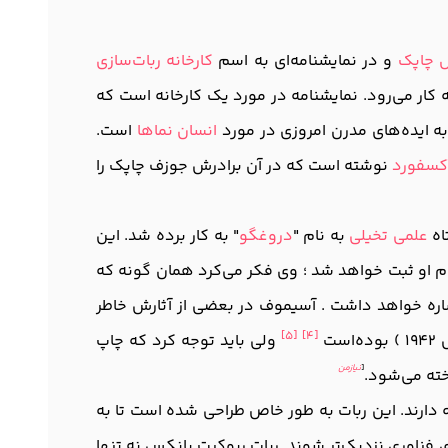
ل چاپک
و در نمایشنامه‌ای به اسم
کارخانه ربات‌سازی
ه کار می‌رود. نمایشنامه در مورد یک کارخانه است که
ابه ایده‌های مدرن امروزی در مورد
انسان نماها
است.
کسفورد
نوشته است که در آن برادرش جوزف چاپک را
اه
علمی تخیلی
به نام "
دروغگو
" به کار برده شد. این
م او ثبت خواهد شد ؛ وی فکر می‌کرد همان گونه که
اشاره خواهد داشت . آسیموف در بعضی از آثارش خاطر
[5]
[4]
ست
ولی باید توجه کرد که چاپ
[
نیازمن
خته می‌شود.
ه دارند. این ربات به طور خاص طراحی شده است تا به
 فناوری نزدیک‌تر شوند. ربات ربوکیت پانکس نه تنها