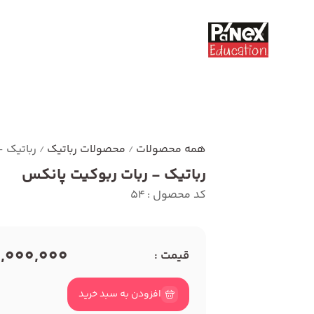
همه محصولات
محصولات رباتیک
رباتیک 
/
/
رباتیک - ربات ربوکیت پانکس
کد محصول : 54
8,000,000 توما
قیمت :
افزودن به سبد خرید