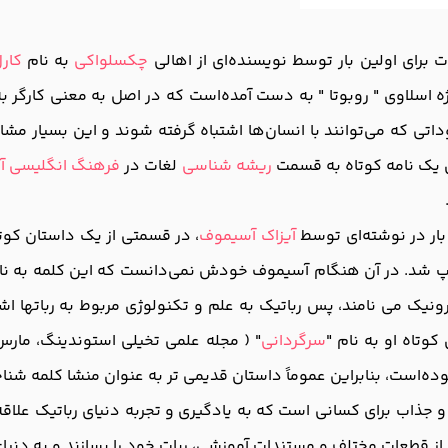
 برای اولین بار توسط نویسنده‌ای از اهالی
چکسلواکی
به نام
کار
اژه اسلاوی " روبوتا " به دست آمده‌است که در اصل به معنی کارگر ب
داتی که می‌توانند با انسان‌ها اشتباه گرفته شوند و این بسیار مش
ی یک نامه کوتاه به قسمت
ریشه شناسی
لغات در
فرهنگ انگلیسی آ
بار در نوشته‌ای توسط
آیزاک آسیموف
، در قسمتی از یک داستان کوت
اپ شد. در آن هنگام آسیموف خودش نمی‌دانست که این کلمه به نا
رونیک می نامند، پس رباتیک به علم و تکنولوژی مربوط به رباتها 
کوتاه او به نام "
سرگردانی
" ( مجله علمی تخیلی استوندینگ، مارس 1942 ) بوده‌ا
ه‌است، بنابراین عموماً داستان قدیمی تر به عنوان منشا کلمه شنا
و جذاب برای کسانی است که به یادگیری و تجربه دنیای رباتیک علاق
 از قطعات مختلف و مستندات آموزشی، ربات خود را بسازند و به دنیای